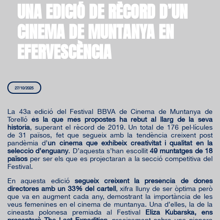
UNA EDICIÓ DE RÈCORD D’UN
CINEMA DE MUNTANYA EN
EFERVESCÈNCIA
27/10/2025
La 43a edició del Festival BBVA de Cinema de Muntanya de
Torelló
és la que més propostes ha rebut al llarg de la seva
història
, superant el rècord de 2019. Un total de 176 pel·lícules
de 31 països, fet que segueix amb la tendència creixent post
pandèmia d’
un cinema que exhibeix creativitat i qualitat en la
selecció d’enguany
. D’aquesta s’han escollit
49 muntatges de 18
països
per ser els que es projectaran a la secció competitiva del
Festival.
En aquesta edició
segueix creixent la presència de dones
directores amb un 33% del cartell
, xifra lluny de ser òptima però
que va en augment cada any, demostrant la importància de les
veus femenines en el cinema de muntanya. Una d’elles, la de la
cineasta polonesa premiada al Festival
Eliza Kubarska, ens