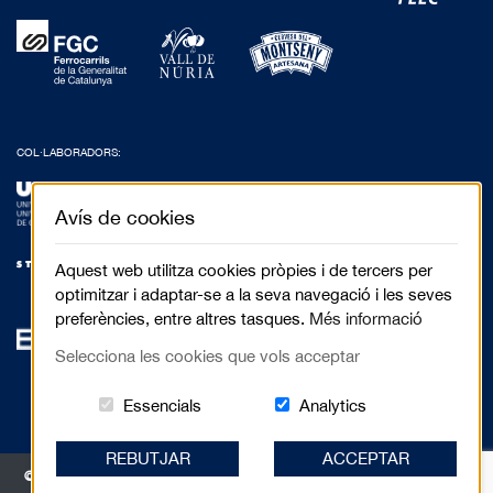
COL·LABORADORS:
Avís de cookies
Aquest web utilitza cookies pròpies i de tercers per
optimitzar i adaptar-se a la seva navegació i les seves
preferències, entre altres tasques.
Més informació
Selecciona les cookies que vols acceptar
Aquestes cookies són essencials per al 
Cookies related to
Essencials
Analytics
REBUTJAR
ACCEPTAR
© 2017 Festival de Cinema de Muntanya de Torelló - Anselm Clavé, 5 3r 2a |
08570 Torelló