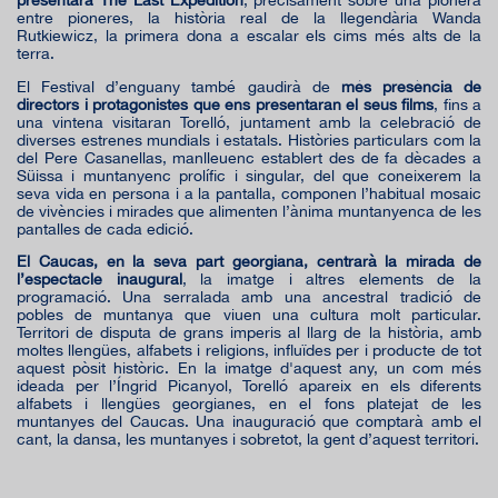
presentarà The Last Expedition
, precisament sobre una pionera
entre pioneres, la història real de la llegendària Wanda
Rutkiewicz, la primera dona a escalar els cims més alts de la
terra.
El Festival d’enguany també gaudirà de
més presència de
directors i protagonistes que ens presentaran el seus films
, fins a
una vintena visitaran Torelló, juntament amb la celebració de
diverses estrenes mundials i estatals. Històries particulars com la
del Pere Casanellas, manlleuenc establert des de fa dècades a
Süissa i muntanyenc prolífic i singular, del que coneixerem la
seva vida en persona i a la pantalla, componen l’habitual mosaic
de vivències i mirades que alimenten l’ànima muntanyenca de les
pantalles de cada edició.
El Caucas, en la seva part georgiana, centrarà la mirada de
l’espectacle inaugural
, la imatge i altres elements de la
programació. Una serralada amb una ancestral tradició de
pobles de muntanya que viuen una cultura molt particular.
Territori de disputa de grans imperis al llarg de la història, amb
moltes llengües, alfabets i religions, influïdes per i producte de tot
aquest pòsit històric. En la imatge d'aquest any, un com més
ideada per l’Íngrid Picanyol, Torelló apareix en els diferents
alfabets i llengües georgianes, en el fons platejat de les
muntanyes del Caucas. Una inauguració que comptarà amb el
cant, la dansa, les muntanyes i sobretot, la gent d’aquest territori.