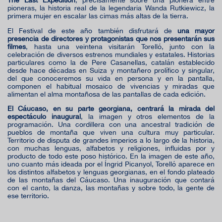
The Last Expedition
, precisamente sobre una pionera entre
pioneras, la historia real de la legendaria Wanda Rutkiewicz, la
primera mujer en escalar las cimas más altas de la tierra.
El Festival de este año también disfrutará de
una mayor
presencia de directores y protagonistas que nos presentarán sus
filmes
, hasta una veintena visitarán Torelló, junto con la
celebración de diversos estrenos mundiales y estatales. Historias
particulares como la de Pere Casanellas, catalán establecido
desde hace décadas en Suiza y montañero prolífico y singular,
del que conoceremos su vida en persona y en la pantalla,
componen el habitual mosaico de vivencias y miradas que
alimentan el alma montañosa de las pantallas de cada edición.
El Cáucaso, en su parte georgiana, centrará la mirada del
espectáculo inaugural
, la imagen y otros elementos de la
programación. Una cordillera con una ancestral tradición de
pueblos de montaña que viven una cultura muy particular.
Territorio de disputa de grandes imperios a lo largo de la historia,
con muchas lenguas, alfabetos y religiones, influidas por y
producto de todo este poso histórico. En la imagen de este año,
uno cuanto más ideada por el Íngrid Picanyol, Torelló aparece en
los distintos alfabetos y lenguas georgianas, en el fondo plateado
de las montañas del Cáucaso. Una inauguración que contará
con el canto, la danza, las montañas y sobre todo, la gente de
ese territorio.