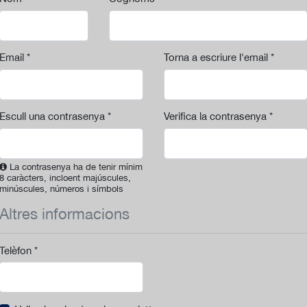
Email *
Torna a escriure l'email *
Escull una contrasenya *
Verifica la contrasenya *
La contrasenya ha de tenir mínim
8 caràcters, incloent majúscules,
minúscules, números i símbols
Altres informacions
Telèfon *