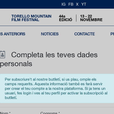
IG
FB
X
YT
TORELLO MOUNTAIN
44a
13 - 22
FILM FESTIVAL
EDICIÓ
NOVEMBRE
NS ANTERIORS
NOTÍCIES
CONTACTE
P
Completa les teves dades
personals
Per subscriure't al nostre butlletí, si us plau, omple els
camps requerits. Aquesta informació també es farà servir
per crear el teu compte a la nostra plataforma. Si ja tens un
usuari, fes login i ves al teu perfil per activar la subscripció al
butlletí.
Nom *
Cognoms *