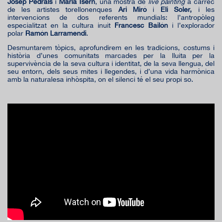
Josep Pedrals
i
Maria Isern
, una mostra de
live painting
a càrrec
de les artistes torellonenques
Ari Miró
i
Eli Soler,
i les
intervencions de dos referents mundials: l’antropòleg
especialitzat en la cultura inuit
Francesc Bailón
i l’explorador
polar
Ramón Larramendi
.
Desmuntarem tòpics, aprofundirem en les tradicions, costums i
història d’unes comunitats marcades per la lluita per la
supervivència de la seva cultura i identitat, de la seva llengua, del
seu entorn, dels seus mites i llegendes, i d’una vida harmònica
amb la naturalesa inhòspita, on el silenci té el seu propi so.