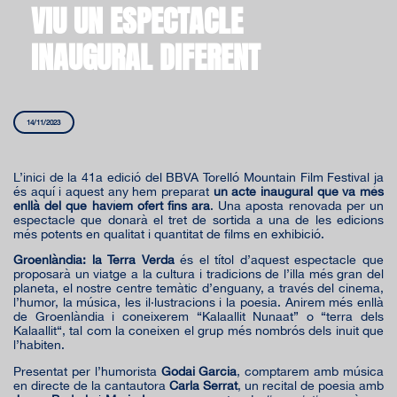
VIU UN ESPECTACLE
INAUGURAL DIFERENT
14/11/2023
L’inici de la 41a edició del BBVA Torelló Mountain Film Festival ja
és aquí i aquest any hem preparat
un acte inaugural que va més
enllà del que havíem ofert fins ara
. Una aposta renovada per un
espectacle que donarà el tret de sortida a una de les edicions
més potents en qualitat i quantitat de films en exhibició.
Groenlàndia: la Terra Verda
és el títol d’aquest espectacle que
proposarà un viatge a la cultura i tradicions de l’illa més gran del
planeta, el nostre centre temàtic d’enguany, a través del cinema,
l’humor, la música, les il·lustracions i la poesia. Anirem més enllà
de Groenlàndia i coneixerem “Kalaallit Nunaat” o “terra dels
Kalaallit“, tal com la coneixen el grup més nombrós dels inuit que
l’habiten.
Presentat per l’humorista
Godai Garcia
, comptarem amb música
en directe de la cantautora
Carla Serrat
, un recital de poesia amb