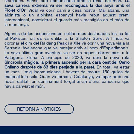
setmanes. Sense cap comunicació amb la resta del món.
La
seva carrera extrema va ser reconeguda fa dos anys amb el
Piolet d’Or
. Vidal va obrir camí a casa nostra. Mai abans, una
alpinista o un alpinista espanyol havia rebut aquest premi
internacional, considerat el guardó més prestigiós en el món de
la muntanya.
Algunes de les ascensions en solitari més destacades les ha fet
al Pakistan, on es va enfilar a la Shipton Spire. A l’Índia va
coronar el cim del Raldang Peak i a Xile va obrir una nova via a la
Serranía Avalancha que va batejar amb el nom d’Espiadimonis.
La seva última gran aventura va ser en aquest darrer país, a la
Patagònia xilena. A principis de 2020, va obrir la nova ruta
Sincronia màgica, la primera ascensió per la cara oest del Cerro
Chileno després de 33 dies penjada a la paret
. En total, va estar
un mes i mig incomunicada i havent de moure 150 quilos de
material tota sola. Quan va tornar a Catalunya, va topar amb una
nova realitat: un confinament forçat arran d’una pandèmia que
havia canviat el món.
RETORN A NOTICIES