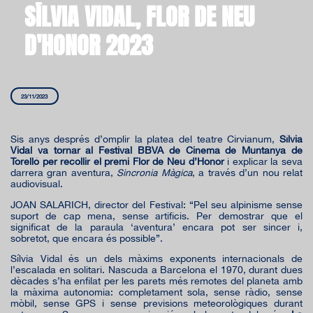
SÍLVIA VIDAL, FLOR DE NEU
D'HONOR 2023
23/11/2023
Sis anys després d’omplir la platea del teatre Cirvianum,
Sílvia
Vidal va tornar al Festival BBVA de Cinema de Muntanya de
Torelló per recollir el premi Flor de Neu d’Honor
i explicar la seva
darrera gran aventura,
Sincronia Màgica
, a través d’un nou relat
audiovisual.
JOAN SALARICH, director del Festival: “Pel seu alpinisme sense
suport de cap mena, sense artificis. Per demostrar que el
significat de la paraula ‘aventura’ encara pot ser sincer i,
sobretot, que encara és possible”.
Sílvia Vidal és un dels màxims exponents internacionals de
l’escalada en solitari. Nascuda a Barcelona el 1970, durant dues
dècades s’ha enfilat per les parets més remotes del planeta amb
la màxima autonomia: completament sola, sense ràdio, sense
mòbil, sense GPS i sense previsions meteorològiques durant