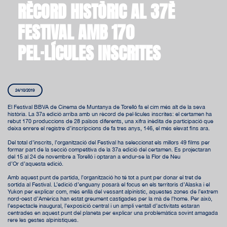
RÈCORD HISTÒRIC AL 37È
FESTIVAL AMB 170
PEL·LÍCULES INSCRITES
24/10/2019
El Festival BBVA de Cinema de Muntanya de Torelló fa el cim més alt de la seva
història. La 37a edició arriba amb un rècord de pel·lícules inscrites: el certamen ha
rebut 170 produccions de 28 països diferents, una xifra inèdita de participació que
deixa enrere el registre d’inscripcions de fa tres anys, 146, el més elevat fins ara.
Del total d’inscrits, l’organització del Festival ha seleccionat els millors 49 films per
formar part de la secció competitiva de la 37a edició del certamen. Es projectaran
del 15 al 24 de novembre a Torelló i optaran a endur-se la Flor de Neu
d’Or d’aquesta edició.
Amb aquest punt de partida, l’organització ho té tot a punt per donar el tret de
sortida al Festival. L’edició d’enguany posarà el focus en els territoris d’Alaska i el
Yukon per explicar com, més enllà del vessant alpinístic, aquestes zones de l’extrem
nord-oest d’Amèrica han estat greument castigades per la mà de l’home. Per això,
l’espectacle inaugural, l’exposició central i un ampli ventall d’activitats estaran
centrades en aquest punt del planeta per explicar una problemàtica sovint amagada
rere les gestes alpinístiques.