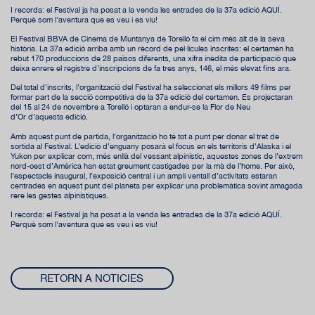
I recorda: el Festival ja ha posat a la venda les entrades de la 37a edició AQUÍ.
Perquè som l'aventura que es veu i es viu!
El Festival BBVA de Cinema de Muntanya de Torelló fa el cim més alt de la seva
història. La 37a edició arriba amb un rècord de pel·lícules inscrites: el certamen ha
rebut 170 produccions de 28 països diferents, una xifra inèdita de participació que
deixa enrere el registre d’inscripcions de fa tres anys, 146, el més elevat fins ara.
Del total d’inscrits, l’organització del Festival ha seleccionat els millors 49 films per
formar part de la secció competitiva de la 37a edició del certamen. Es projectaran
del 15 al 24 de novembre a Torelló i optaran a endur-se la Flor de Neu
d’Or d’aquesta edició.
Amb aquest punt de partida, l’organització ho té tot a punt per donar el tret de
sortida al Festival. L’edició d’enguany posarà el focus en els territoris d’Alaska i el
Yukon per explicar com, més enllà del vessant alpinístic, aquestes zones de l’extrem
nord-oest d’Amèrica han estat greument castigades per la mà de l’home. Per això,
l’espectacle inaugural, l’exposició central i un ampli ventall d’activitats estaran
centrades en aquest punt del planeta per explicar una problemàtica sovint amagada
rere les gestes alpinístiques.
I recorda: el Festival ja ha posat a la venda les entrades de la 37a edició AQUÍ.
Perquè som l'aventura que es veu i es viu!
RETORN A NOTICIES