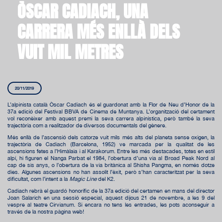
ÒSCAR CADIACH, UNA
CARRERA MÉS ENLLÀ DELS
VUIT MIL METRES
20/11/2019
L’alpinista català Òscar Cadiach és el guardonat amb la Flor de Neu d’Honor de la
37a edició del Festival BBVA de Cinema de Muntanya. L’organització del certament
vol reconèixer amb aquest premi la seva carrera alpinística, però també la seva
trajectòria com a realitzador de diversos documentals del gènere.
Més enllà de l’ascensió dels catorze vuit mils més alts del planeta sense oxigen, la
trajectòria de Cadiach (Barcelona, 1952) ve marcada per la qualitat de les
ascensions fetes a l’Himàlaia i al Karakorum. Entre les més destacades, totes en estil
alpí, hi figuren el Nanga Parbat el 1984, l’obertura d’una via al Broad Peak Nord al
cap de sis anys, o l’obertura de la via britànica al Shisha Pangma, en només dotze
dies. Algunes ascensions no han assolit l’èxit, però s’han caracteritzat per la seva
dificultat, com l’intent a la
Magic Line
del K2.
Cadiach rebrà el guardó honorífic de la 37a edició del certamen en mans del director
Joan Salarich en una sessió especial, aquest dijous 21 de novembre, a les 9 del
vespre al teatre Cirvianum. Si encara no tens les entrades, les pots aconseguir a
través de la nostra pàgina web!