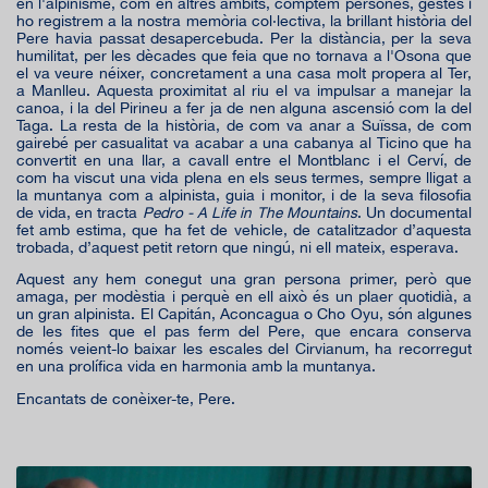
en l'alpinisme, com en altres àmbits, comptem persones, gestes i
ho registrem a la nostra memòria col·lectiva, la brillant història del
Pere havia passat desapercebuda. Per la distància, per la seva
humilitat, per les dècades que feia que no tornava a l'Osona que
el va veure néixer, concretament a una casa molt propera al Ter,
a Manlleu. Aquesta proximitat al riu el va impulsar a manejar la
canoa, i la del Pirineu a fer ja de nen alguna ascensió com la del
Taga. La resta de la història, de com va anar a Suïssa, de com
gairebé per casualitat va acabar a una cabanya al Ticino que ha
convertit en una llar, a cavall entre el Montblanc i el Cerví, de
com ha viscut una vida plena en els seus termes, sempre lligat a
la muntanya com a alpinista, guia i monitor, i de la seva filosofia
de vida, en tracta
Pedro - A Life in The Mountains
. Un documental
fet amb estima, que ha fet de vehicle, de catalitzador d’aquesta
trobada, d’aquest petit retorn que ningú, ni ell mateix, esperava.
Aquest any hem conegut una gran persona primer, però que
amaga, per modèstia i perquè en ell això és un plaer quotidià, a
un gran alpinista. El Capitán, Aconcagua o Cho Oyu, són algunes
de les fites que el pas ferm del Pere, que encara conserva
només veient-lo baixar les escales del Cirvianum, ha recorregut
en una prolífica vida en harmonia amb la muntanya.
Encantats de conèixer-te, Pere.