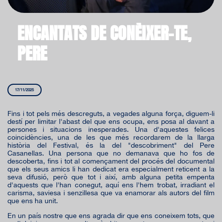
ENCANTATS DE CONÈIXER-TE,
PERE
17/11/2025
Fins i tot pels més descreguts, a vegades alguna força, diguem-li
destí per limitar l'abast del que ens ocupa, ens posa al davant a
persones i situacions inesperades. Una d'aquestes felices
coincidències, una de les que més recordarem de la llarga
història del Festival, és la del "descobriment" del Pere
Casanellas. Una persona que no demanava que ho fos de
descoberta, fins i tot al començament del procés del documental
que els seus amics li han dedicat era especialment reticent a la
seva difusió, però que tot i així, amb alguna petita empenta
d'aquests que l'han conegut, aquí ens l'hem trobat, irradiant el
carisma, saviesa i senzillesa que va enamorar als autors del film
que ens ha unit.
En un país nostre que ens agrada dir que ens coneixem tots, que