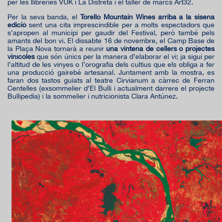
per les llibreries VUK i La Distreta i el taller de marcs Art32.
Per la seva banda, el
Torelló Mountain Wines arriba a la sisena
edició
sent una cita imprescindible per a molts espectadors que
s’apropen al municipi per gaudir del Festival, però també pels
amants del bon vi. El dissabte 16 de novembre, el Camp Base de
la Plaça Nova tornarà a reunir
una vintena de cellers o projectes
vinícoles
que són únics per la manera d’elaborar el vi; ja sigui per
l’altitud de les vinyes o l’orografia dels cultius que els obliga a fer
una producció gairebé artesanal. Juntament amb la mostra, es
faran dos tastos guiats al teatre Cirvianum a càrrec de Ferran
Centelles (exsommelier d’El Bulli i actualment darrere el projecte
Bullipedia) i la sommelier i nutricionista Clara Antúnez.