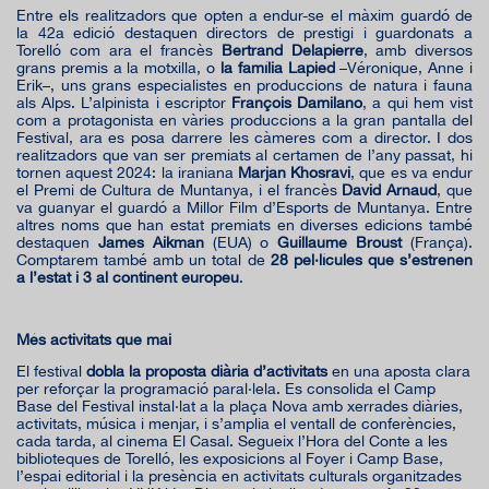
Entre els realitzadors que opten a endur-se el màxim guardó de
la 42a edició destaquen directors de prestigi i guardonats a
Torelló com ara el francès
Bertrand Delapierre
, amb diversos
grans premis a la motxilla, o
la família Lapied
–Véronique, Anne i
Erik–, uns grans especialistes en produccions de natura i fauna
als Alps. L’alpinista i escriptor
François Damilano
, a qui hem vist
com a protagonista en vàries produccions a la gran pantalla del
Festival, ara es posa darrere les càmeres com a director. I dos
realitzadors que van ser premiats al certamen de l’any passat, hi
tornen aquest 2024: la iraniana
Marjan Khosravi
, que es va endur
el Premi de Cultura de Muntanya, i el francès
David Arnaud
, que
va guanyar el guardó a Millor Film d’Esports de Muntanya. Entre
altres noms que han estat premiats en diverses edicions també
destaquen
James Aikman
(EUA) o
Guillaume Broust
(França).
Comptarem també amb un total de
28 pel·lícules que s’estrenen
a l’estat i 3 al continent europeu
.
Més activitats que mai
El festival
dobla la proposta diària d’activitats
en una aposta clara
per reforçar la programació paral·lela. Es consolida el Camp
Base del Festival instal·lat a la plaça Nova amb xerrades diàries,
activitats, música i menjar, i s’amplia el ventall de conferències,
cada tarda, al cinema El Casal. Segueix l’Hora del Conte a les
biblioteques de Torelló, les exposicions al Foyer i Camp Base,
l’espai editorial i la presència en activitats culturals organitzades