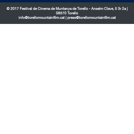
© 2017 Festival de Cinema de Muntanya de Torelló - Anselm Clavé, 5 3r 2a |
08570 Torelló
info@torellomountainfilm.cat
|
press@torellomountainfilm.cat