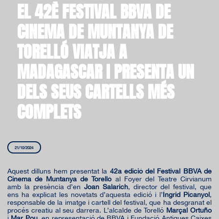
EL 42È FESTIVAL BBVA DE
CINEMA DE MUNTANYA DE
TORELLÓ VIATJA A
MADAGASCAR I PRESENTA UN
DELS SEUS CARTELLS MÉS
COMPLETS
21/10/2024
Aquest dilluns hem presentat la
42a edició del Festival BBVA de
Cinema de Muntanya de Torelló
al Foyer del Teatre Cirvianum
amb la presència d’en
Joan Salarich
, director del festival, que
ens ha explicat les novetats d’aquesta edició i l’
Íngrid Picanyol
,
responsable de la imatge i cartell del festival, que ha desgranat el
procés creatiu al seu darrera. L’alcalde de Torelló
Marçal Ortuño
i
Mar Pou
, en representació de BBVA i Fundació Antigues Caixes