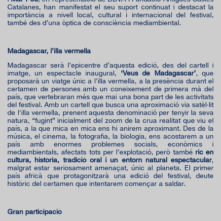
Catalanes, han manifestat el seu suport continuat i destacat la
importància a nivell local, cultural i internacional del festival,
també des d’una òptica de consciència mediambiental.
Madagascar, l’illa vermella
Madagascar serà l’epicentre d’aquesta edició, des del cartell i
imatge, un espectacle inaugural,
‘Veus de Madagascar’
, que
proposarà un viatge únic a l’illa vermella, a la presència durant el
certamen de persones amb un coneixement de primera mà del
país, que vertebraran més que mai una bona part de les activitats
del festival. Amb un cartell que busca una aproximació via satèl·lit
de l'illa vermella, prenent aquesta denominació per tenyir la seva
natura, “fugint” inicialment del zoom de la crua realitat que viu el
país, a la que mica en mica ens hi anirem aproximant. Des de la
música, el cinema, la fotografia, la biologia, ens acostarem a un
país amb enormes problemes socials, econòmics i
mediambientals, afectats tots per l’explotació, però també
ric en
cultura, història, tradició oral i un entorn natural espectacular
,
malgrat estar seriosament amenaçat, únic al planeta. El primer
país africà que protagonitzarà una edició del festival, deute
històric del certamen que intentarem començar a saldar.
Gran participació