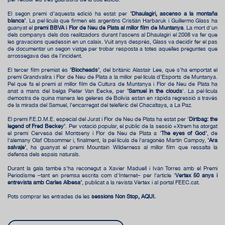
El segon premi d’aquesta edició ha estat per
'Dhaulagiri, ascenso a la montaña
blanca'
. La pel·lícula que firmen els argentins Cristián Harbaruk i Guillermo Glass ha
guanyat el
premi BBVA i Flor de Neu de Plata al millor film de Muntanya
. La mort d'un
dels companys dels dos realitzadors durant l'ascens al Dhaulagiri el 2008 va fer que
les gravacions quedessin en un calaix. Vuit anys després, Glass va decidir fer el pas
de documentar un segon viatge per trobar resposta a totes aquelles preguntes que
arrossegava des de l'incident.
El tercer film premiat és
'Blocheads'
, del britànic Alastair Lee, que s'ha emportat el
premi Grandvalira i Flor de Neu de Plata a la millor pel·lícula d'Esports de Muntanya.
Pel que fa el premi al millor film de Cultura de Muntanya i Flor de Neu de Plata ha
anat a mans del belga Pieter Van Eecke, per
'Samuel in the clouds
'
. La pel·lícula
demostra de quina manera les geleres de Bolívia estan en ràpida regressió a través
de la mirada del Samuel, l'encarregat del telefèric del Chacaltaya, a La Paz.
El premi F.E.D.M.E. especial del Jurat i Flor de Neu de Plata ha estat per
'
Dirtbag: the
legend of Fred Beckey'
. Per votació popular, el públic de la sessió +Xtrem ha atorgat
el premi Cervesa del Montseny i Flor de Neu de Plata a
'
The eyes of God'
, de
l'alemany Olaf Obsommer i, finalment, la pel·lícula de l'aragonès Martín Campoy,
'Ara
salvaje'
, ha guanyat el premi Mountain Wilderness al millor film que ressalta la
defensa dels espais naturals.
Durant la gala també s'ha reconegut a Xavier Maduell i Iván Torres amb el Premi
Periodisme –tant en premsa escrita com d'Internet– per l'article '
Vèrtex 50 anys i
entrevista amb Carles Albesa'
, publicat a la revista Vèrtex i al portal FEEC.cat.
Pots comprar les entrades de les
sessions Non Stop,
AQUÍ
.