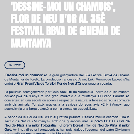
'DESSINE-MOI UN CHAMOIS',
FLOR DE NEU D'OR AL 35È
FESTIVAL BBVA DE CINEMA DE
MUNTANYA
18/11/2017
'Dessine-moi un chamois'
és la gran guanyadora del 35è Festival BBVA de Cinema
de Muntanya de Torelló. La producció francesa d'Anne, Erik i Véronique Lapied s'ha
endut el
Gran Premi Vila de Torelló i Flor de Neu d'Or
per segona vegada.
La pel·lícula protagonitzada per Colin Abel –fill de Véronique– narra de quina manera
aquest jove de 9 anys fa una gran immersió a la muntanya. El Grand Paradís es
converteix en una escola on aprèn a respectar la natura, a fer-se discret i a conviure
amb els animals. Tot això, gràcies a la saviesa del seus avis –Erik i Anne–, que
acumulen ja una llarga trajectòria com a cineastes especialitzats.
A banda de la Flor de Neu d'Or, el jurat ha premiat 'Dessine-moi un chamois' –de la
secció de Natura i Muntanya– amb dos guardons més: el
premi F.E.E.C. i Flor de
Neu de Plata a la millor Fotografia
, i el
premi Boreal i Flor de Neu de Plata al millor
Guió
. Avi i net, director i protagonista, han pujat dalt de l'escenari del teatre Cirvianum
per recollir els tres guardons de la 35a edició.