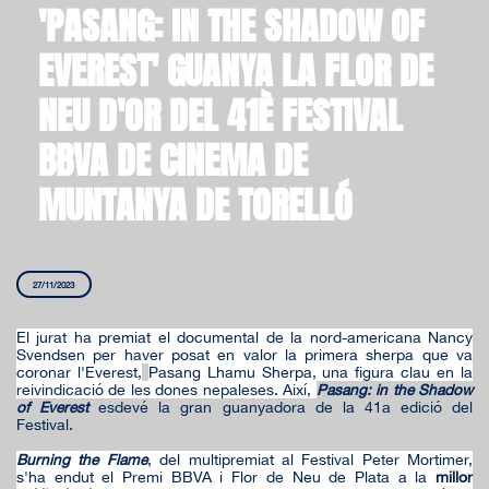
'PASANG: IN THE SHADOW OF
EVEREST' GUANYA LA FLOR DE
NEU D'OR DEL 41È FESTIVAL
BBVA DE CINEMA DE
MUNTANYA DE TORELLÓ
27/11/2023
El jurat ha premiat el documental de la nord-americana Nancy
Svendsen per haver posat en valor
la primera sherpa que va
coronar l'Everest,
Pasang Lhamu Sherpa, una figura clau en la
reivindicació de les dones nepaleses. Així,
Pasang: in the Shadow
of Everest
esdevé la gran guanyadora de la 41a edició del
Festival.
Burning the Flame
, del multipremiat al Festival Peter Mortimer,
s'ha endut el Premi BBVA i Flor de Neu de Plata a la
millor