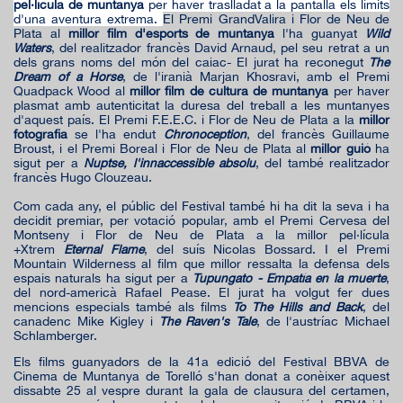
pel·lícula de muntanya
per haver traslladat a la pantalla els límits
d'una aventura extrema.
El Premi GrandValira i Flor de Neu de
Plata al
millor film d'esports de muntanya
l'ha guanyat
Wild
Waters
, del realitzador francès David Arnaud, pel seu retrat a un
dels grans noms del món del caiac- El jurat ha reconegut
The
Dream of a Horse
, de l'iranià Marjan Khosravi, amb el Premi
Quadpack Wood al
millor film de cultura de muntanya
per haver
plasmat amb autenticitat la duresa del treball a les muntanyes
d'aquest país. El Premi F.E.E.C. i Flor de Neu de Plata a la
millor
fotografia
se l'ha endut
Chronoception
, del francès Guillaume
Broust, i el Premi Boreal i Flor de Neu de Plata al
millor guió
ha
sigut per a
Nuptse, l'innaccessible absolu
, del també realitzador
francès Hugo Clouzeau.
Com cada any, el públic del Festival també hi ha dit la seva i ha
decidit premiar, per votació popular, amb el Premi Cervesa del
Montseny i Flor de Neu de Plata a la millor pel·lícula
+Xtrem
Eternal Flame
, del suís Nicolas Bossard. I el Premi
Mountain Wilderness al film que millor ressalta la defensa dels
espais naturals ha sigut per a
Tupungato - Empatía en la muerte
,
del nord-americà Rafael Pease. El jurat ha volgut fer dues
mencions especials també als films
To The Hills and Back
, del
canadenc Mike Kigley i
The Raven's Tale
, de l'austríac Michael
Schlamberger.
Els films guanyadors de la 41a edició del Festival BBVA de
Cinema de Muntanya de Torelló s'han donat a conèixer aquest
dissabte 25 al vespre durant la gala de clausura del certamen,