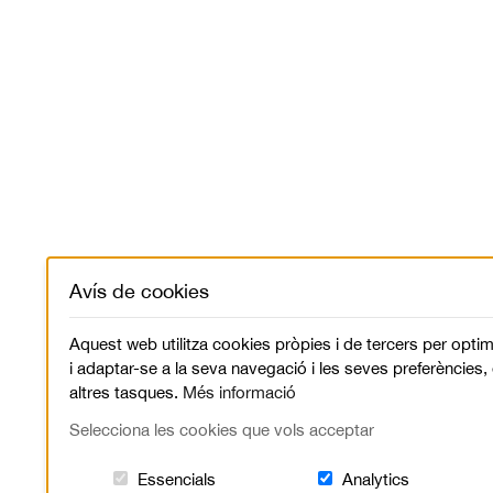
Avís de cookies
Aquest web utilitza cookies pròpies i de tercers per optim
i adaptar-se a la seva navegació i les seves preferències,
altres tasques.
Més informació
Selecciona les cookies que vols acceptar
Aquestes cookies són essencials per a
Cookies rel
Essencials
Analytics