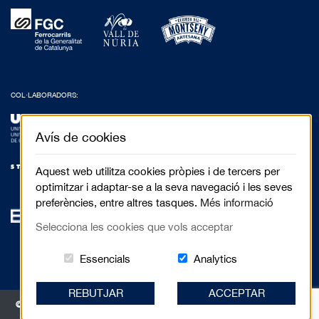
COL·LABORADORS:
Avís de cookies
Aquest web utilitza cookies pròpies i de tercers per
optimitzar i adaptar-se a la seva navegació i les seves
preferències, entre altres tasques.
Més informació
Selecciona les cookies que vols acceptar
Aquestes cookies són essencials per al 
Cookies related to
Essencials
Analytics
REBUTJAR
ACCEPTAR
© 2017 Festival de Cinema de Muntanya de Torelló - Anselm Clavé, 5 3r 2a |
08570 Torelló