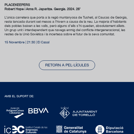
PLACEKEEPERS
Robert Hope i Anna R. Japaritze. Geòrgia. 2024. 26’
L’única carretera que porta a la regió muntanyosa de Tusheti, al Caucas de Geòrgia,
resta tancada durant set mesos a l’hivern a causa de la neu. La majoria d’habitants
dels pobles baixen a les valls, però alguns d’ells s’hi queden, absolutament aïllats.
Un grup unit i interdependent que navega enmig del conflicte intergeneracional, les
restes de la Unió Soviètica i la incertesa sobre el futur de la seva comunitat.
15 Novembre | 21:30 | El Casal
RETORN A PEL·LÍCULES
AMB EL SUPORT DE: