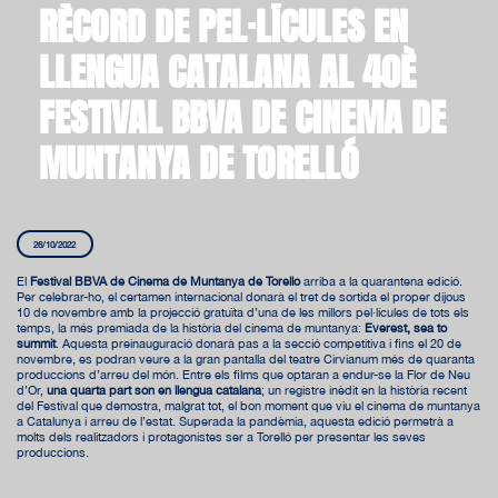
RÈCORD DE PEL·LÍCULES EN
LLENGUA CATALANA AL 40È
FESTIVAL BBVA DE CINEMA DE
MUNTANYA DE TORELLÓ
26/10/2022
El
Festival BBVA de Cinema de Muntanya de Torelló
arriba a la quarantena edició.
Per celebrar-ho, el certamen internacional donarà el tret de sortida el proper dijous
10 de novembre amb la projecció gratuïta d’una de les millors pel·lícules de tots els
temps, la més premiada de la història del cinema de muntanya:
Everest, sea to
summit
. Aquesta preinauguració donarà pas a la secció competitiva i fins el 20 de
novembre, es podran veure a la gran pantalla del teatre Cirvianum més de quaranta
produccions d’arreu del món. Entre els films que optaran a endur-se la Flor de Neu
d’Or,
una quarta part són en llengua catalana
; un registre inèdit en la història recent
del Festival que demostra, malgrat tot, el bon moment que viu el cinema de muntanya
a Catalunya i arreu de l’estat. Superada la pandèmia, aquesta edició permetrà a
molts dels realitzadors i protagonistes ser a Torelló per presentar les seves
produccions.